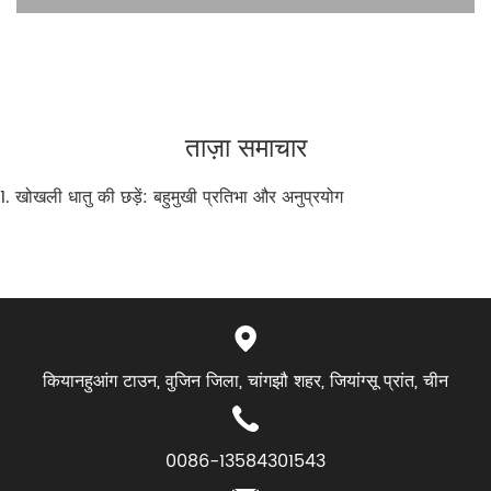
ताज़ा समाचार
1. खोखली धातु की छड़ें: बहुमुखी प्रतिभा और अनुप्रयोग
कियानहुआंग टाउन, वुजिन जिला, चांगझौ शहर, जियांग्सू प्रांत, चीन
0086-13584301543