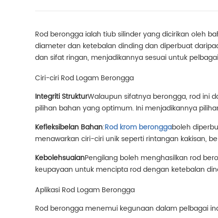
Rod berongga ialah tiub silinder yang dicirikan oleh
diameter dan ketebalan dinding dan diperbuat darip
dan sifat ringan, menjadikannya sesuai untuk pelbagai 
Ciri-ciri Rod Logam Berongga
Integriti Struktur
Walaupun sifatnya berongga, rod ini d
pilihan bahan yang optimum. Ini menjadikannya pilih
Kefleksibelan Bahan
:
Rod krom berongga
boleh diperbu
menawarkan ciri-ciri unik seperti rintangan kakisan, 
Kebolehsuaian
Pengilang boleh menghasilkan rod bero
keupayaan untuk mencipta rod dengan ketebalan din
Aplikasi Rod Logam Berongga
Rod berongga menemui kegunaan dalam pelbagai indu