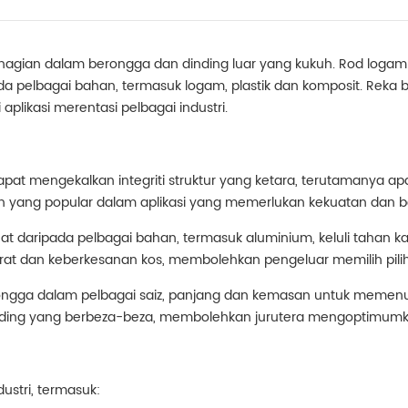
 bahagian dalam berongga dan dinding luar yang kukuh. Rod logam
ada pelbagai bahan, termasuk logam, plastik dan komposit. R
aplikasi merentasi pelbagai industri.
apat mengekalkan integriti struktur yang ketara, terutamanya a
an yang popular dalam aplikasi yang memerlukan kekuatan dan b
at daripada pelbagai bahan, termasuk aluminium, keluli tahan kara
berat dan keberkesanan kos, membolehkan pengeluar memilih piliha
ngga dalam pelbagai saiz, panjang dan kemasan untuk memenuhi
ding yang berbeza-beza, membolehkan jurutera mengoptimumka
stri, termasuk: