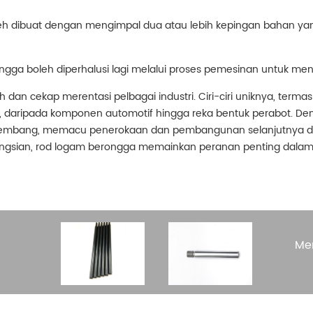
leh dibuat dengan mengimpal dua atau lebih kepingan bahan yan
ngga boleh diperhalusi lagi melalui proses pemesinan untuk m
dan cekap merentasi pelbagai industri. Ciri-ciri uniknya, term
asi, daripada komponen automotif hingga reka bentuk perabot. 
kembang, memacu penerokaan dan pembangunan selanjutnya dal
i fungsian, rod logam berongga memainkan peranan penting dala
Me