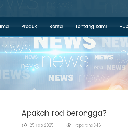
tama
Produk
Berita
Tentang kami
Hub
Apakah rod berongga?
25 Feb 2025
|
Paparan:1346