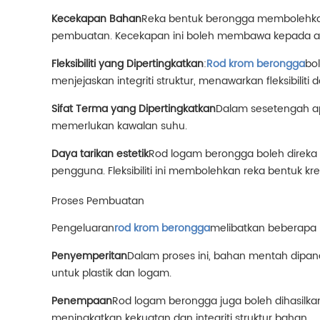
Kecekapan Bahan
Reka bentuk berongga membolehkan
pembuatan. Kecekapan ini boleh membawa kepada ama
Fleksibiliti yang Dipertingkatkan
:
Rod krom berongga
bo
menjejaskan integriti struktur, menawarkan fleksibilit
Sifat Terma yang Dipertingkatkan
Dalam sesetengah ap
memerlukan kawalan suhu.
Daya tarikan estetik
Rod logam berongga boleh direka
pengguna. Fleksibiliti ini membolehkan reka bentuk k
Proses Pembuatan
Pengeluaran
rod krom berongga
melibatkan beberapa 
Penyemperitan
Dalam proses ini, bahan mentah dipan
untuk plastik dan logam.
Penempaan
Rod logam berongga juga boleh dihasilk
meningkatkan kekuatan dan integriti struktur bahan.