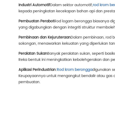
Industri Automotif
Dalam sektor automotif,
rod krom be
kepada peningkatan kecekapan bahan api dan presta
Pembuatan Perabot
Rod logam berongga biasanya dig
yang digabungkan dengan integriti struktur membole
Pembinaan dan Kejuruteraan
Dalam pembinaan, rod ber
sokongan, menawarkan kekuatan yang diperlukan tan
Peralatan Sukan
Banyak peralatan sukan, seperti bas
Reka bentuk ini meningkatkan kebolehgerakan dan 
Aplikasi Perindustrian
:
Rod krom berongga
digunakan se
Keupayaannya untuk mengangkut bendalir atau gas d
pembuatan.