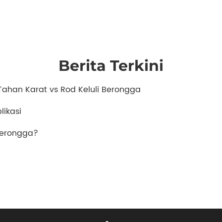
Berita Terkini
Tahan Karat vs Rod Keluli Berongga
ikasi
berongga?