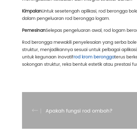
Kimpalan
Untuk sesetengah aplikasi, rod berongga bo
dalam pengeluaran rod berongga logam.
Pemesinan
Selepas pengeluaran awal, rod logam bero
Rod berongga mewakili penyelesaian yang serba boleh 
struktur, menjadikannya sesuai untuk pelbagai aplik
untuk kegunaan inovatif
rod krom berongga
terus ber
sokongan struktur, reka bentuk estetik atau prestas
Apakah fungsi rod omboh?