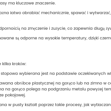
masy ma kluczowe znaczenie.
żna łatwo obrabiać mechanicznie, spawać i wytwarzać, d
ą odpornością na zmęczenie i zużycie, co zapewnia długą
omowane są odporne na wysokie temperatury, dzięki cze
 kilka kroków:
stal stopowa wybierana jest na podstawie oczekiwanych 
dawana obróbce plastycznej na gorąco lub na zimno w 
a na gorąco polega na podgrzaniu metalu powyżej tempe
ze pokojowej.
wana w pusty kształt poprzez takie procesy, jak wytłaczan