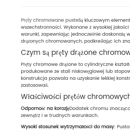
Pręty chromowane puste
Są kluczowym elemente
wszechstronności. Wykonane z wysokiej jakości
warunki, zapewniając jednocześnie doskonałą w
drążonych chromowanych, podkreślając ich znacz
Czym są pręty drążone chromo
Pręty chromowe drążone to cylindryczne kształ
produkowane ze stali niskowęglowej lub stopowe
konstrukcja pozwala na uzyskanie lekkiej konst
zastosowań.
Właściwości prętów chromowyc
Odporność na korozję
Dodatek chromu znacząco 
zewnątrz i w trudnych warunkach.
Wysoki stosunek wytrzymałości do masy
: Pust