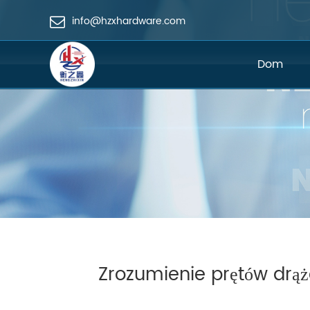
info@hzxhardware.com
Dom
Zrozumienie prętów drą