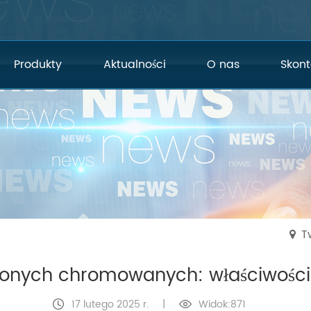
Produkty
Aktualności
O nas
Skont
T
żonych chromowanych: właściwości, 
17 lutego 2025 r.
|
Widok:871