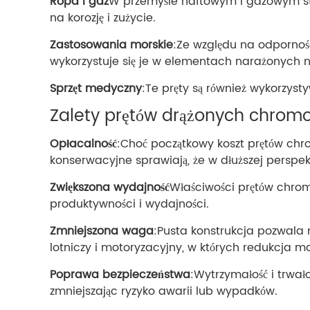
Ropa i gaz
W przemyśle naftowym i gazowym sto
na korozję i zużycie.
Zastosowania morskie
:Ze względu na odpornoś
wykorzystuje się je w elementach narażonych n
Sprzęt medyczny
:Te pręty są również wykorzyst
Zalety prętów drążonych chro
Opłacalność
:Choć początkowy koszt prętów chr
konserwacyjne sprawiają, że w dłuższej perspe
Zwiększona wydajność
Właściwości prętów chrom
produktywności i wydajności.
Zmniejszona waga
:Pusta konstrukcja pozwala 
lotniczy i motoryzacyjny, w których redukcja 
Poprawa bezpieczeństwa
:Wytrzymałość i trwa
zmniejszając ryzyko awarii lub wypadków.