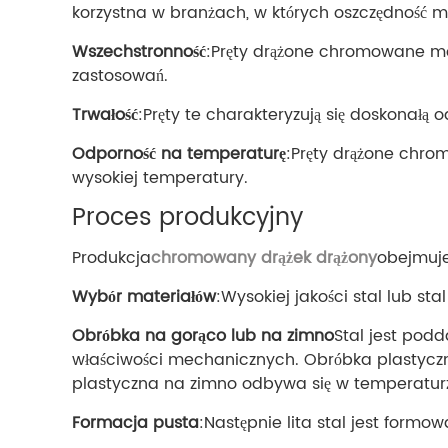
korzystna w branżach, w których oszczędność 
Wszechstronność
:Pręty drążone chromowane mo
zastosowań.
Trwałość
:Pręty te charakteryzują się doskonał
Odporność na temperaturę
:Pręty drążone chr
wysokiej temperatury.
Proces produkcyjny
Produkcja
chromowany drążek drążony
obejmuje
Wybór materiałów
:Wysokiej jakości stal lub 
Obróbka na gorąco lub na zimno
Stal jest pod
właściwości mechanicznych. Obróbka plastyczn
plastyczna na zimno odbywa się w temperatur
Formacja pusta
:Następnie lita stal jest formo