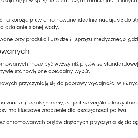
suje się je w sprzęcie wiertniczym, rurociągach i inn
ć na korozję, pręty chromowane idealnie nadają się do s
a działanie słonej wody.
ywane przy produkcji urządzeń i sprzętu medycznego, gdzi
mowanych
omowanych może być wyższy niż prętów ze standardowej st
ktywie stanowią one opłacalny wybór.
owych przyczyniają się do poprawy wydajności w różnyc
na znaczną redukcję masy, co jest szczególnie korzystne 
masy ma kluczowe znaczenie dla oszczędności paliwa.
łość chromowanych prętów drążonych przyczynia się do og