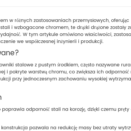
m w różnych zastosowaniach przemysłowych, oferując po
 stali i wzbogacone chromem, te drążki drążone zostały
ydajność. W tym artykule omówiono właściwości, zastoso
enie we współczesnej inżynierii i produkcji.
wane?
towniki stalowe z pustym środkiem, często nazywane rur
j i pokryte warstwą chromu, co zwiększa ich odporność na
rukcji przy jednoczesnym zachowaniu wysokiej wytrzymał
h
poprawia odporność stali na korozję, dzięki czemu pręt
a konstrukcja pozwala na redukcję masy bez utraty wytrzy