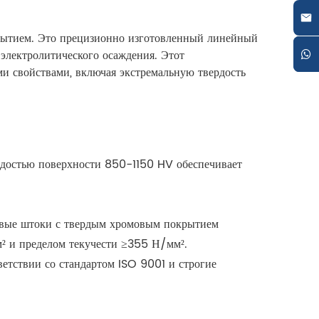
рытием. Это прецизионно изготовленный линейный
 электролитического осаждения. Этот
 свойствами, включая экстремальную твердость
рдостью поверхности 850-1150 HV обеспечивает
евые штоки с твердым хромовым покрытием
м² и пределом текучести ≥355 Н/мм².
етствии со стандартом ISO 9001 и строгие