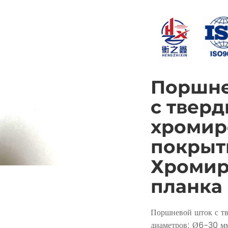
Поршне
с твер
хромир
покрыт
Хромир
планка
Поршневой шток с т
диаметров: Ø6-30 м