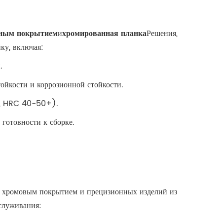
нным покрытием
и
хромированная планка
Решения,
ку, включая:
.
ойкости и коррозионной стойкости.
ер, HRC 40-50+).
 готовности к сборке.
м хромовым покрытием и прецизионных изделий из
бслуживания: