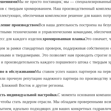
решениями
Мы не просто поставщик; мы — специализированный
ов с твердым хромированием. Наш производственный комплекс
плектующих, обеспечивая комплексное решение для ваших потр
вление производством
Вся наша деятельность построена на без
ытными техническими и управленческими командами, обеспечи
сс для каждого изделия.
хромированная планка
Это означает, 
им за рамки стандартных проверок, поддерживая собственную
ками и твердомерами. Это позволяет нам проводить строгие п
ь и производительность каждого поршневого штока с твердым 
тво в обслуживании
Мы ставим успех наших партнеров на перв
жили прочную репутацию надежного партнера по производству 
, Ближний Восток и другие регионы.
сть индивидуальной настройки.
С момента основания компани
, чтобы стать лидером отрасли. Мы обладаем проверенными во
тием, идеально подходящих для ваших конкретных гидравличе