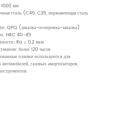
 1000 мм
чная сталь (C45, C35, нержавеющая сталь
ти: QPQ (закалка-полировка-закалка)
сти: HRC 40-45
хности: Ra ≤ 0,2 мкм
уманом: более 120 часов
ованные планки используются для
 автомобилей, газовых амортизаторов,
инструментов.