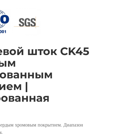
вой шток CK45
дым
ованным
ием |
ованная
вердым хромовым покрытием. Диапазон
м.