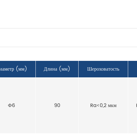
иаметр (мм)
Длина (мм)
Шероховатость
Ф6
90
Ra<0,2 мкм