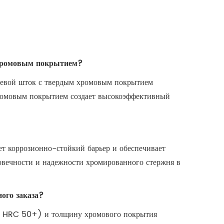
м хромовым покрытием?
шневой шток с твердым хромовым покрытием
хромовым покрытием создает высокоэффективный
ет коррозионно-стойкий барьер и обеспечивает
овечности и надежности хромированного стержня в
ого заказа?
р, HRC 50+) и толщину хромового покрытия