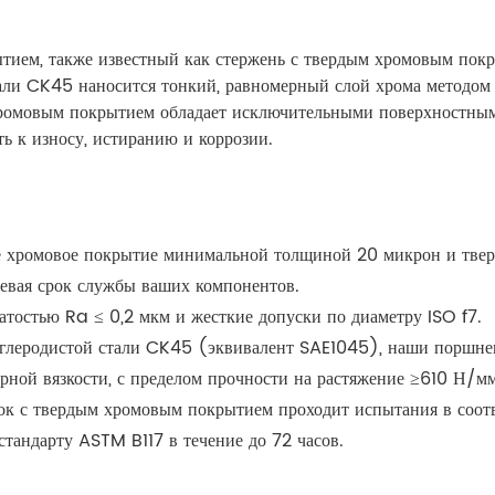
ием, также известный как стержень с твердым хромовым пок
тали CK45 наносится тонкий, равномерный слой хрома методом
омовым покрытием обладает исключительными поверхностными
 к износу, истиранию и коррозии.
дое хромовое покрытие минимальной толщиной 20 микрон и тве
левая срок службы ваших компонентов.
ватостью Ra ≤ 0,2 мкм и жесткие допуски по диаметру ISO f7.
еуглеродистой стали CK45 (эквивалент SAE1045), наши поршн
рной вязкости, с пределом прочности на растяжение ≥610 Н/м
к с твердым хромовым покрытием проходит испытания в соотв
стандарту ASTM B117 в течение до 72 часов.