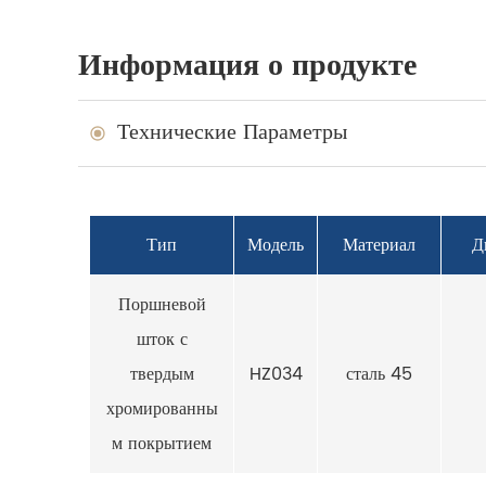
Информация о продукте
Технические Параметры
Тип
Модель
Материал
Д
Поршневой
шток с
твердым
HZ034
сталь 45
хромированны
м покрытием