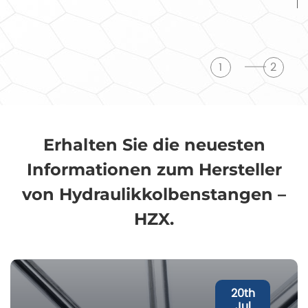
b
1
2
Erhalten Sie die neuesten
Informationen zum Hersteller
von Hydraulikkolbenstangen –
HZX.
20
th
Jul