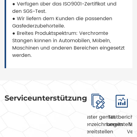
● Verfügen über das ISO9001-Zertifikat und
den SGS-Test.
● Wir liefern dem Kunden die passenden
Gasfederzubehörteile.
● Breites Produktspektrum: Verchromte
Stangen können in Automobilen, Möbeln,
Maschinen und anderen Bereichen eingesetzt
werden.
Serviceunterstützung
Muster gemäß
Testbericht
Kundenzeichnungen
bereitstellen
Vo
bereitstellen
Ver