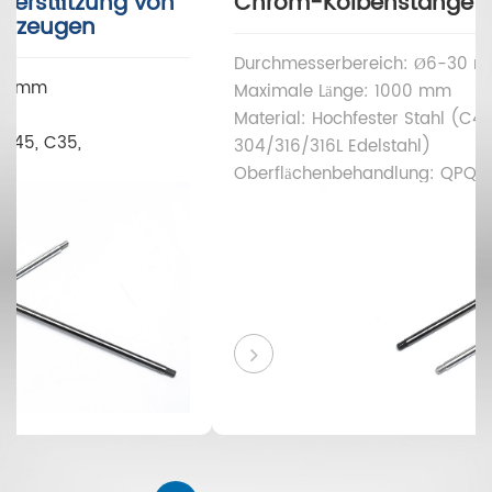
aus 45er Stahl zur Unterstützung von
Gasfedern in Kraftfahrzeugen
Durchmesserbereich: Ø6-30 mm
Maximale Länge: 1000 mm
Material: Hochfester Stahl (C45, C35,
304/316/316L Edelstahl)
Oberflächenbehandlung: QPQ (Abschrecken-
Polieren-Abschrecken)
Oberflächenhärte: HRC 40-45
Oberflächenrauheit: Ra ≤ 0,2 μm
Salzsprühtest: über 120 Stunden
Anwendung: Kofferraum und Hupe, Gasfeder,
Dämpfer, Werkzeugkasten