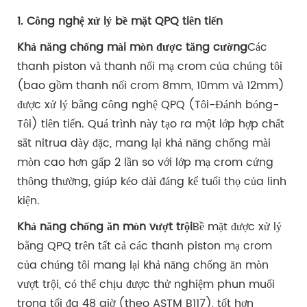
1. Công nghệ xử lý bề mặt QPQ tiên tiến
Khả năng chống mài mòn được tăng cường
Các
thanh piston và thanh nối mạ crom của chúng tôi
(bao gồm thanh nối crom 8mm, 10mm và 12mm)
được xử lý bằng công nghệ QPQ (Tôi-Đánh bóng-
Tôi) tiên tiến. Quá trình này tạo ra một lớp hợp chất
sắt nitrua dày đặc, mang lại khả năng chống mài
mòn cao hơn gấp 2 lần so với lớp mạ crom cứng
thông thường, giúp kéo dài đáng kể tuổi thọ của linh
kiện.
Khả năng chống ăn mòn vượt trội
Bề mặt được xử lý
bằng QPQ trên tất cả các thanh piston mạ crom
của chúng tôi mang lại khả năng chống ăn mòn
vượt trội, có thể chịu được thử nghiệm phun muối
trong tối đa 48 giờ (theo ASTM B117), tốt hơn