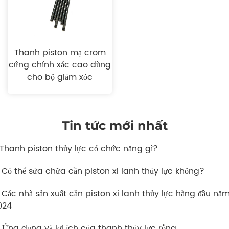
Thanh piston mạ crom
cứng chính xác cao dùng
cho bộ giảm xóc
Tin tức mới nhất
. Thanh piston thủy lực có chức năng gì?
. Có thể sửa chữa cần piston xi lanh thủy lực không?
. Các nhà sản xuất cần piston xi lanh thủy lực hàng đầu nă
024
. Ứng dụng và lợi ích của thanh thủy lực rỗng