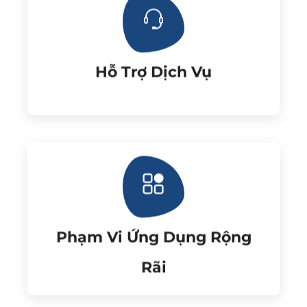
hành ba năm.
khách hàng. Thanh piston mạ crom, bảo
Cung cấp các phụ kiện phù hợp cho
Hỗ Trợ Dịch Vụ
Hỗ Trợ Dịch Vụ
máy móc và nhiều lĩnh vực khác.
có thể được sử dụng trong ô tô, nội thất,
Sản phẩm cần piston thủy lực đa dạng,
Rãi
Phạm Vi Ứng Dụng Rộng
Phạm Vi Ứng Dụng Rộng
Rãi