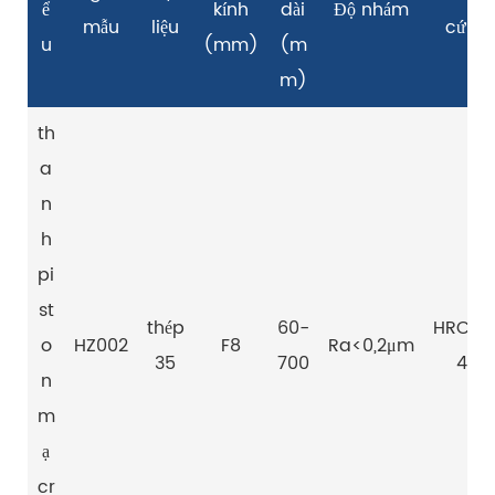
ể
kính
dài
Độ nhám
mẫu
liệu
cứng
u
(mm)
(m
m)
th
a
n
h
pi
st
thép
60-
HRC40
o
HZ002
F8
Ra<0,2μm
35
700
45
n
m
ạ
cr