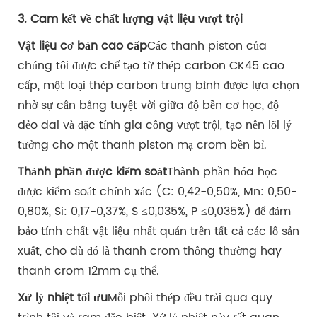
3. Cam kết về chất lượng vật liệu vượt trội
Vật liệu cơ bản cao cấp
Các thanh piston của
chúng tôi được chế tạo từ thép carbon CK45 cao
cấp, một loại thép carbon trung bình được lựa chọn
nhờ sự cân bằng tuyệt vời giữa độ bền cơ học, độ
dẻo dai và đặc tính gia công vượt trội, tạo nên lõi lý
tưởng cho một thanh piston mạ crom bền bỉ.
Thành phần được kiểm soát
Thành phần hóa học
được kiểm soát chính xác (C: 0,42-0,50%, Mn: 0,50-
0,80%, Si: 0,17-0,37%, S ≤0,035%, P ≤0,035%) để đảm
bảo tính chất vật liệu nhất quán trên tất cả các lô sản
xuất, cho dù đó là thanh crom thông thường hay
thanh crom 12mm cụ thể.
Xử lý nhiệt tối ưu
Mỗi phôi thép đều trải qua quy