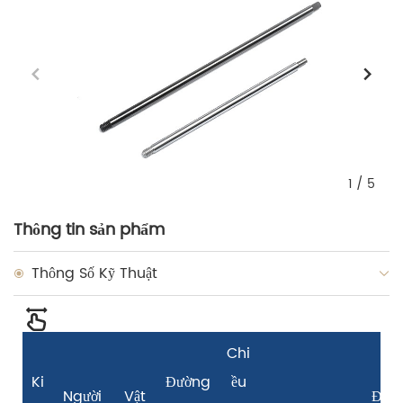
1
/
5
Thông tin sản phẩm
Thông Số Kỹ Thuật
Chi
Ki
Đường
ều
Người
Vật
Độ