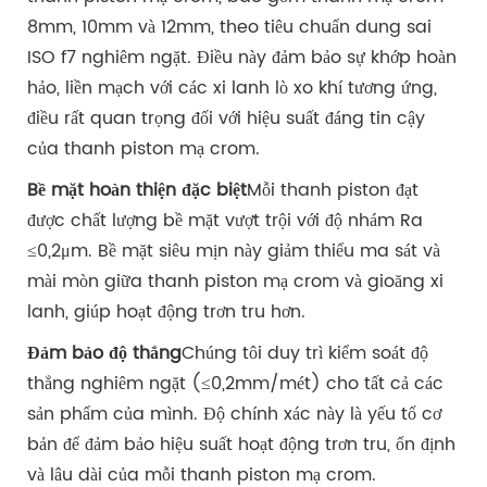
8mm, 10mm và 12mm, theo tiêu chuẩn dung sai
ISO f7 nghiêm ngặt. Điều này đảm bảo sự khớp hoàn
hảo, liền mạch với các xi lanh lò xo khí tương ứng,
điều rất quan trọng đối với hiệu suất đáng tin cậy
của thanh piston mạ crom.
Bề mặt hoàn thiện đặc biệt
Mỗi thanh piston đạt
được chất lượng bề mặt vượt trội với độ nhám Ra
≤0,2μm. Bề mặt siêu mịn này giảm thiểu ma sát và
mài mòn giữa thanh piston mạ crom và gioăng xi
lanh, giúp hoạt động trơn tru hơn.
Đảm bảo độ thẳng
Chúng tôi duy trì kiểm soát độ
thẳng nghiêm ngặt (≤0,2mm/mét) cho tất cả các
sản phẩm của mình. Độ chính xác này là yếu tố cơ
bản để đảm bảo hiệu suất hoạt động trơn tru, ổn định
và lâu dài của mỗi thanh piston mạ crom.