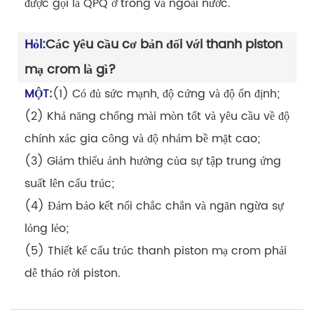
được gọi là QPQ ở trong và ngoài nước.
Hỏi:
Các yêu cầu cơ bản đối với thanh piston
mạ crom là gì?
MỘT:
(1) Có đủ sức mạnh, độ cứng và độ ổn định;
(2) Khả năng chống mài mòn tốt và yêu cầu về độ
chính xác gia công và độ nhám bề mặt cao;
(3) Giảm thiểu ảnh hưởng của sự tập trung ứng
suất lên cấu trúc;
(4) Đảm bảo kết nối chắc chắn và ngăn ngừa sự
lỏng lẻo;
(5) Thiết kế cấu trúc thanh piston mạ crom phải
dễ tháo rời piston.