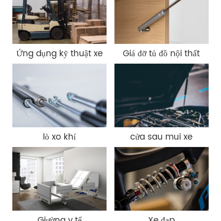
Ứng dụng kỹ thuật xe
Giá đỡ tủ đồ nội thất
lò xo khí
cửa sau mui xe
Giường y tế
Xe đạp