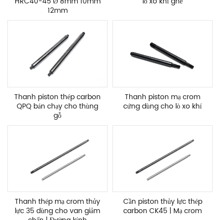
HRC40-45 Ø 8mm 10mm
lò xo khí ghế
12mm
Thanh piston thép carbon
Thanh piston mạ crom
QPQ bán chạy cho thùng
cứng dùng cho lò xo khí
gỗ
Thanh thép mạ crom thủy
Cần piston thủy lực thép
lực 35 dùng cho van giảm
carbon CK45 | Mạ crom