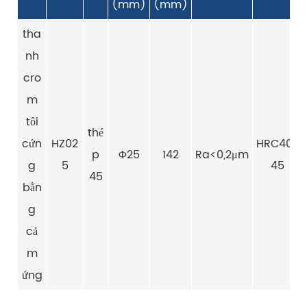
(mm)
(mm)
tha
nh
cro
m
tôi
thé
cứn
HZ02
HRC40-
p
Φ25
142
Ra<0,2μm
g
5
45
45
bằn
g
cả
m
ứng