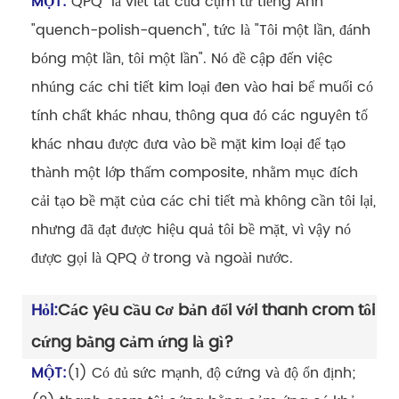
MỘT:
"QPQ" là viết tắt của cụm từ tiếng Anh
"quench-polish-quench", tức là "Tôi một lần, đánh
bóng một lần, tôi một lần". Nó đề cập đến việc
nhúng các chi tiết kim loại đen vào hai bể muối có
tính chất khác nhau, thông qua đó các nguyên tố
khác nhau được đưa vào bề mặt kim loại để tạo
thành một lớp thấm composite, nhằm mục đích
cải tạo bề mặt của các chi tiết mà không cần tôi lại,
nhưng đã đạt được hiệu quả tôi bề mặt, vì vậy nó
được gọi là QPQ ở trong và ngoài nước.
Hỏi:
Các yêu cầu cơ bản đối với thanh crom tôi
cứng bằng cảm ứng là gì?
MỘT:
(1) Có đủ sức mạnh, độ cứng và độ ổn định;