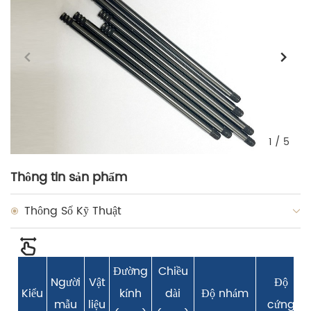
1
/
5
Thông tin sản phẩm
Thông Số Kỹ Thuật
Đường
Chiều
Người
Vật
Độ
Kiểu
kính
dài
Độ nhám
mẫu
liệu
cứng