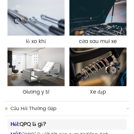
lò xo khí
cửa sau mui xe
Giường y tế
Xe đạp
Câu Hỏi Thường Gặp
Hỏi:
QPQ là gì?