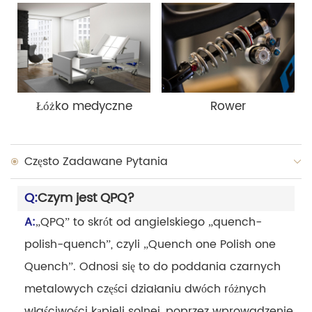
Łóżko medyczne
Rower
Często Zadawane Pytania
Q:
Czym jest QPQ?
A:
„QPQ” to skrót od angielskiego „quench-
polish-quench”, czyli „Quench one Polish one
Quench”. Odnosi się to do poddania czarnych
metalowych części działaniu dwóch różnych
właściwości kąpieli solnej, poprzez wprowadzenie