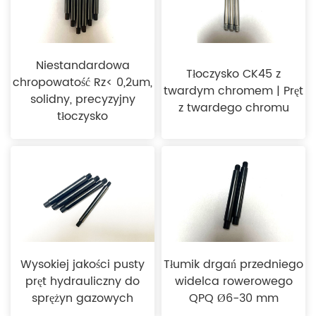
Niestandardowa
Tłoczysko CK45 z
chropowatość Rz< 0,2um,
twardym chromem | Pręt
solidny, precyzyjny
z twardego chromu
tłoczysko
Wysokiej jakości pusty
Tłumik drgań przedniego
pręt hydrauliczny do
widelca rowerowego
sprężyn gazowych
QPQ Ø6-30 mm