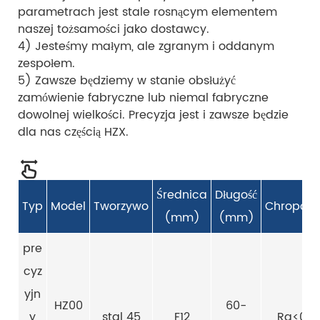
parametrach jest stale rosnącym elementem
naszej tożsamości jako dostawcy.
4) Jesteśmy małym, ale zgranym i oddanym
zespołem.
5) Zawsze będziemy w stanie obsłużyć
zamówienie fabryczne lub niemal fabryczne
dowolnej wielkości. Precyzja jest i zawsze będzie
dla nas częścią HZX.
Średnica
Długość
Typ
Model
Tworzywo
Chropowa
(mm)
(mm)
pre
cyz
yjn
HZ00
60-
y
stal 45
F12
Ra<0,2