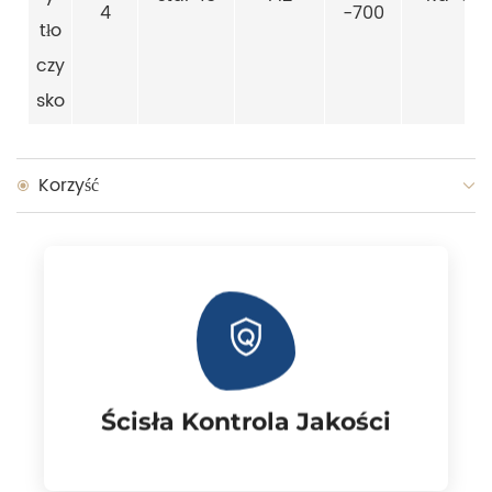
4
-700
tło
czy
sko
Korzyść
ISO9001 i test SGS.
chromowany posiada certyfikat
jakości. Hartowany indukcyjnie pręt
pracownicy, rygorystyczna kontrola
Stabilne surowce, doświadczeni
Ścisła Kontrola Jakości
Ścisła Kontrola Jakości